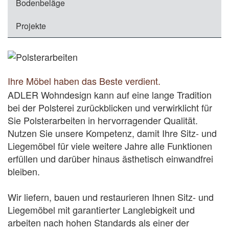
Bodenbeläge
erschaffen ein charaktervolles, wolkig-lebendiges
Tapeten fachgerecht und stilsicher.
Bild und verfügen über eine individuelle
Besondere Techniken: Sie wünschen Lehmputz,
Projekte
Oberfläche je nach Verarbeitung.
Stucco Lustro, Tadelakt oder Wandlasuren? Wir
Lehmputz – mit dieser vollendeten Art der
beherrschen ein breites Portfolio traditioneller
Wandgestaltung erhalten Sie eine ideale
Malertechniken.
Kombination von Eigenschaften. Die Freiheit von
Nehmen Sie zu ADLER Wohndesign, Ihrem
Ihre Möbel haben das Beste verdient.
chemischen Löse- und Bindemitteln,
Raumausstatter in Berlin, Kontakt auf und
ADLER Wohndesign kann auf eine lange Tradition
Widerstandsfähigkeit, Nachhaltigkeit und die
lassen Sie sich zu unseren Malerarbeiten
bei der Polsterei zurückblicken und verwirklicht für
Fähigkeit zur Speicherung von Wärme führt
entdecken Sie die Projekte-Sektion
beraten. Wir helfen Ihnen gerne weiter.
Sie Polsterarbeiten in hervorragender Qualität.
neben vielem anderen zu extremer Vielseitigkeit
Nutzen Sie unsere Kompetenz, damit Ihre Sitz- und
und macht aus jeder Wand ein feines Unikat.
Liegemöbel für viele weitere Jahre alle Funktionen
Wie auch immer Sie sich entscheiden – wir als
erfüllen und darüber hinaus ästhetisch einwandfrei
Entdecken Sie feinste Teppichböden
Ihr kreativer Raumausstatter in Berlin beraten
bleiben.
Sie in allen Fragen zur Wandgestaltung und
garantieren perfekte Arbeiten vor Ort.
Wir liefern, bauen und restaurieren Ihnen Sitz- und
Liegemöbel mit garantierter Langlebigkeit und
Wir bieten Ihnen:
arbeiten nach hohen Standards als einer der