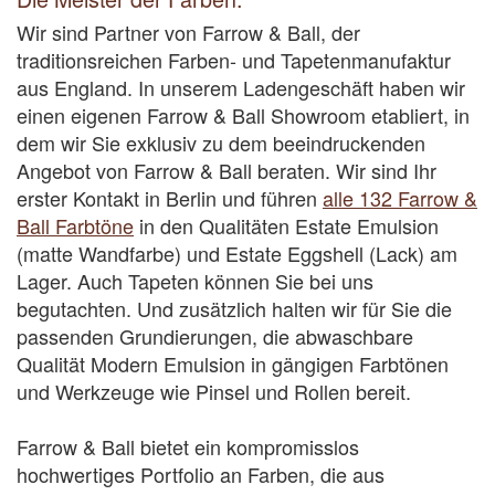
Feuchtigkeitsregulierung zum guten Raumklima
Wir sind Partner von Farrow & Ball, der
bei, lassen sich untereinander sehr gut
sehr viele Gestaltungsmöglichkeiten
traditionsreichen Farben- und Tapetenmanufaktur
kombinieren und passen hervorragend zu
aus England. In unserem Ladengeschäft haben wir
Holzböden und unseren natürlichen
einen eigenen Farrow & Ball Showroom etabliert, in
Wandprodukten. Auch ohne Musterung verfügen
dem wir Sie exklusiv zu dem beeindruckenden
Sie über eine besondere Ausstrahlung.
Angebot von Farrow & Ball beraten. Wir sind Ihr
Rufen Sie uns gerne an und fragen Sie uns nach
erster Kontakt in Berlin und führen
alle 132 Farrow &
unserem hochwertigen Angebot. Wir sind Ihr
Ball Farbtöne
in den Qualitäten Estate Emulsion
kreativer Raumausstatter in Berlin und helfen
(matte Wandfarbe) und Estate Eggshell (Lack) am
Ihnen fachkundig weiter.
Lager. Auch Tapeten können Sie bei uns
begutachten. Und zusätzlich halten wir für Sie die
Wir bieten Ihnen:
passenden Grundierungen, die abwaschbare
Qualität Modern Emulsion in gängigen Farbtönen
Stucco lustro – diese reine Kalk-Spachtelmasse –
und Werkzeuge wie Pinsel und Rollen bereit.
wir führen Stucco lustro nur gemäß
Originalrezeptur aus Kalk und Pigmenten – ist für
Farrow & Ball bietet ein kompromisslos
hochwertige, natürliche Glättetechniken im
hochwertiges Portfolio an Farben, die aus
Innenbereich und erschafft spannende