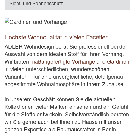
Sicht- und Sonnenschutz
Höchste Wohnqualität in vielen Facetten.
ADLER Wohndesign berät Sie professionell bei der
Auswahl von dem idealen Stoff für Ihren Vorhang.
hochwertige Sicht- und Sonnenschutzanlagen in
Wir bieten
Vorhangstoffe mit hervorragenden
verschiedenen Ausführungen
maßangefertigte Vorhänge und Gardinen
in vielen unterschiedlichen, wunderschönen
schalldämpfenden Eigenschaften
Varianten – für eine unvergleichliche, detailgenau
abgestimmte Wohnatmosphäre in Ihrem Zuhause.
In unserem Geschäft können Sie die aktuellen
Kollektionen vieler Marken einsehen und ein Gefühl
Stoffe in einer breiten Palette
Wir bieten Ihnen:
für die Stoffe entwickeln. Selbstverständlich beraten
wir Sie gerne auch bei Ihnen zu Hause mit unser
Rollos – die schlichte uns reduzierte Art der
ganzen Expertise als Raumausstatter in Berlin.
Fensterdekoration. Rollos sind praktisch sowie