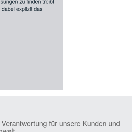
sungen zu finden treibt
dabei explizit das
 Verantwortung für unsere Kunden und
mwelt