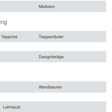
Markisen
ung
 Teppiche
Treppenläufer
Designbeläge
Wandlasuren
Lehmputz