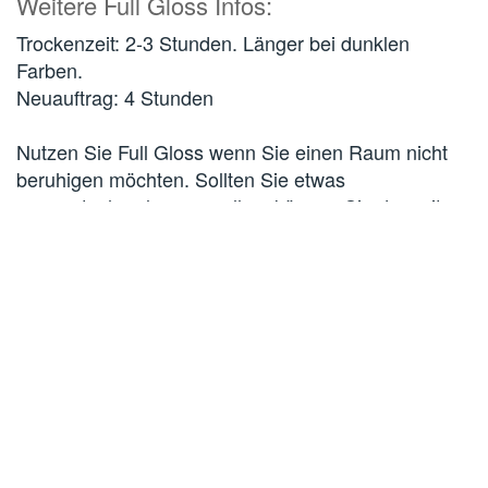
Weitere Full Gloss Infos:
Trockenzeit: 2-3 Stunden. Länger bei dunklen
Farben.
Neuauftrag: 4 Stunden
Nutzen Sie Full Gloss wenn Sie einen Raum nicht
beruhigen möchten. Sollten Sie etwas
vervorstechen lassen wollen, können Sie das mit
dem zusätzlichen Glanz erreichen.
Wir benutzen Full Gloss um Akzente zu setzten –
besonders gut funktioniert das mit einem kräftigen
Farbton.
Besuchen Sie unseren eigenen Farrow and Ball
Showroom – wir beraten Sie ausführlich und
persönlich zu den Produkten von Farrow & Ball.