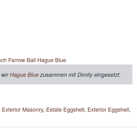
 wir
Hague Blue
zusammen mit Dimity eingesetzt.
,
Exterior Masonry
,
Estate Eggshell
,
Exterior Eggshell
,