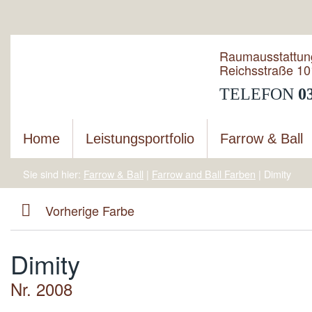
Raumausstattun
Reichsstraße 10
TELEFON
0
Home
Leistungsportfolio
Farrow & Ball
Sie sind hier:
Farrow & Ball
|
Farrow and Ball Farben
|
Dimity
Vorherige Farbe
Dimity
Nr. 2008